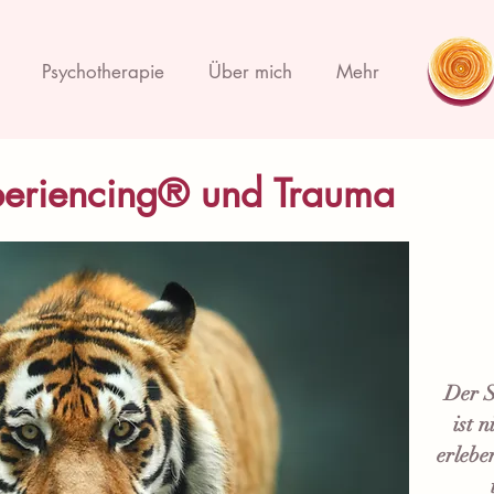
Psychotherapie
Über mich
Mehr
periencing® und Trauma
Der S
ist 
erlebe